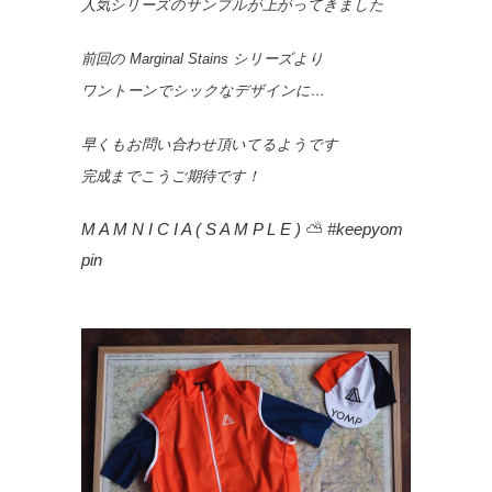
人気シリーズのサンプルが上がってきました
前回の Marginal Stains シリーズより
ワントーンでシックなデザインに…
早くもお問い合わせ頂いてるようです
完成までこうご期待です！
M A M N I C I A ( S A M P L E )
⛅️
#keepyom
pin