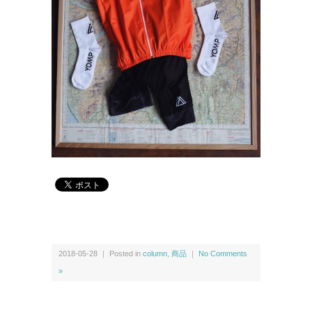
2018-05-28 ｜ Posted in
column
,
商品
｜
No Comments
»