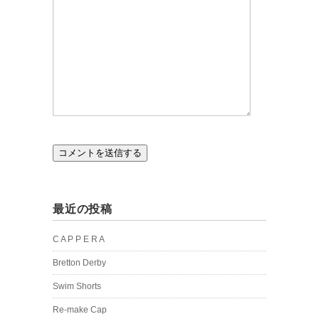
最近の投稿
C A P P E R A
Bretton Derby
Swim Shorts
Re-make Cap