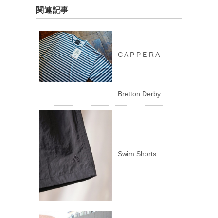
関連記事
C A P P E R A
Bretton Derby
Swim Shorts