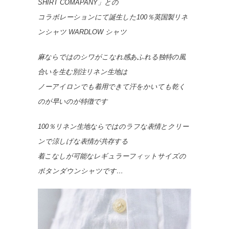
SHIRT COMAPANY」との
コラボレーションにて誕生した100％英国製リネ
ンシャツ WARDLOW シャツ
麻ならではのシワがこなれ感あふれる独特の風
合いを生む別注リネン生地は
ノーアイロンでも着用できて汗をかいても乾く
のが早いのが特徴です
100％リネン生地ならではのラフな表情とクリー
ンで涼しげな表情が共存する
着こなしが可能なレギュラーフィットサイズの
ボタンダウンシャツです…