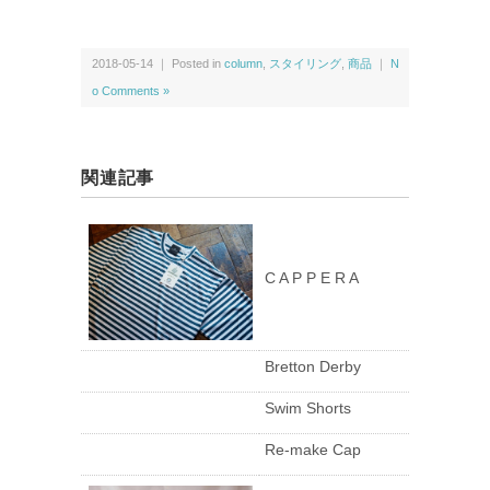
2018-05-14 ｜ Posted in
column
,
スタイリング
,
商品
｜
N
o Comments »
関連記事
C A P P E R A
Bretton Derby
Swim Shorts
Re-make Cap