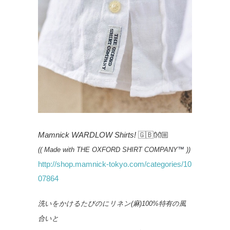
Mamnick
WARDLOW Shirts!
🇬🇧👐🏼
(( Made with THE OXFORD SHIRT COMPANY
™
))
http://shop.mamnick-tokyo.com/categories/10
07864
洗いをかけるたびのにリネン(麻)100%特有の風
合いと