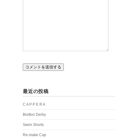
最近の投稿
C A P P E R A
Bretton Derby
Swim Shorts
Re-make Cap