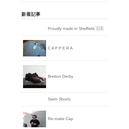
新着記事
Proudly made in Sheffield 🇬🇧
C A P P E R A
Bretton Derby
Swim Shorts
Re-make Cap