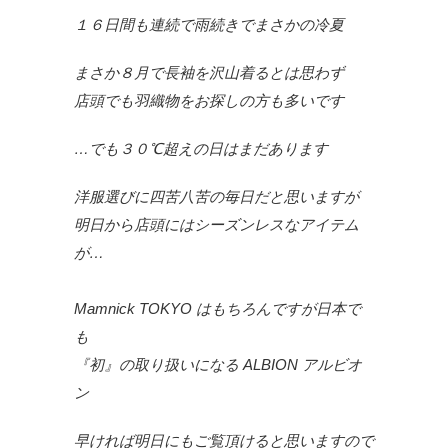
１６日間も連続で雨続きでまさかの冷夏
まさか８月で長袖を沢山着るとは思わず
店頭でも羽織物をお探しの方も多いです
…でも３０℃超えの日はまだあります
洋服選びに四苦八苦の毎日だと思いますが
明日から店頭にはシーズンレスなアイテム
が…
Mamnick TOKYO はもちろんですが日本で
も
『初』の取り扱いになる ALBION アルビオ
ン
早ければ明日にもご覧頂けると思いますので