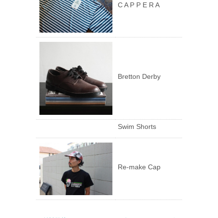
C A P P E R A
Bretton Derby
Swim Shorts
Re-make Cap