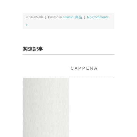
2026-05-08 ｜ Posted in
column
,
商品
｜
No Comments
»
関連記事
C A P P E R A