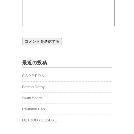
最近の投稿
C A P P E R A
Bretton Derby
Swim Shorts
Re-make Cap
OUTDOOR LEISURE