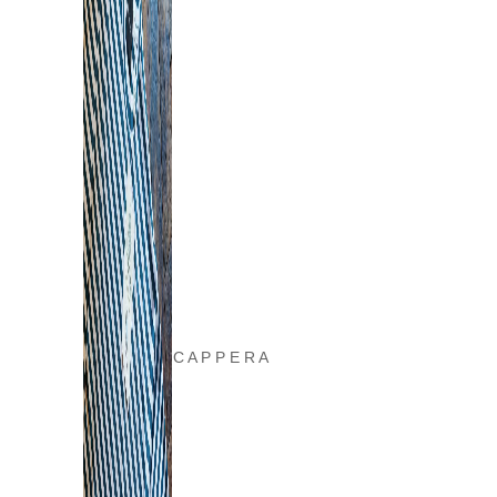
C A P P E R A