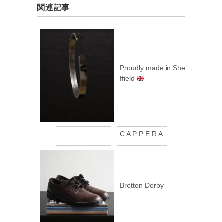
関連記事
Proudly made in She
ffield
C A P P E R A
Bretton Derby