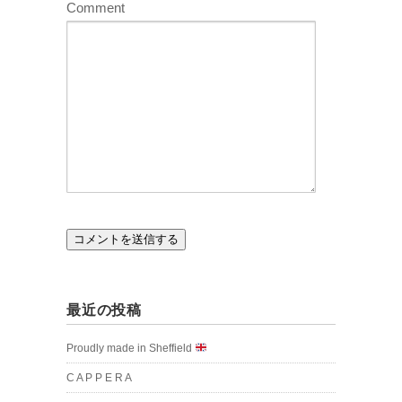
Comment
最近の投稿
Proudly made in Sheffield
C A P P E R A