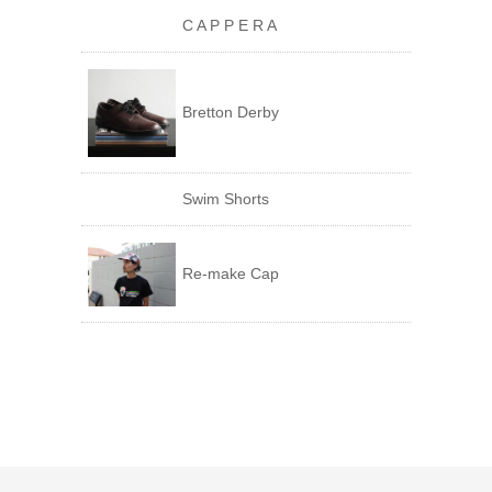
C A P P E R A
Bretton Derby
Swim Shorts
Re-make Cap