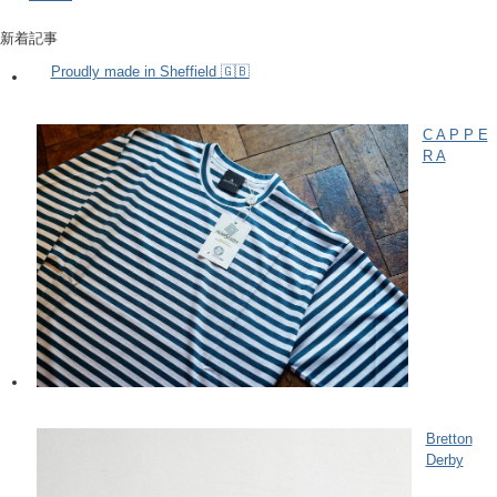
新着記事
Proudly made in Sheffield 🇬🇧
C A P P E
R A
Bretton
Derby